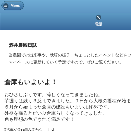
Menu
電話
酒井農園日誌
当農園での出来事や、栽培の様子、ちょっとしたイベントなどを
マイペースに更新していく予定ですので、ぜひご覧ください。
倉庫もいよいよ！
おひさしぶりです。涼しくなってきましたね。
芋掘りは残り３反まできました。９日から大根の播種が始ま
６月から始まった倉庫の建設もいよいよ終盤です。
外壁を張るとだいぶ倉庫らしくなってきました。
色も理想の色できれく満足です！
記事の詳細を記述します。