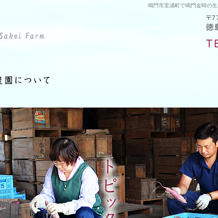
鳴門市里浦町で鳴門金時の生