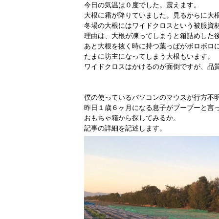
今日の気温は０度でした。震えます。
大根に霜が降りていました。見るからに大
冬場の大根にはワイドクロスという被服資
理由は、大根が凍ってしまうと箱詰めした
あと大根を抜く時に持つ葉っぱがボロボロ
たまに坊主になってしまう大根もいます。
ワイドクロスはかけるのが面倒ですが、品
僕の使っているパソコンのマウスが行方不
昨日１歳６ヶ月になる息子がブーブーと言
おもちゃ箱から探してみるか。
記事の詳細を記述します。