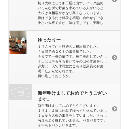
切り大根にして加工屋に出す、パック詰めにして産直に出す。
いろんな所で野菜を求めている人がいると思います。
大根は今相場がかなり高くなっています。
僕はできるだけ値段を相場に合わせずできるだけ多くの人に大根を食べて欲しいです。
小さい大根ですが、味は同じです。美味しいです！
ゆったりー
１月入ってから怒涛の大根出荷でした。
４日間で約２０ｔの出荷量でした。
今までで一番の量です。毎年更新していきたいです。
今日は仕事も落ち着いて芋の出荷作業をしています。
夕方は一人で休憩室にこもり従業員のお菓子を食べてました。
明日たぶん怒られます。
買い足しておこうか。
新年明けましておめでとうござい
ます。
新年明けましておめでとうございます。
１月１，２日は休みでゆっくり休んでいました。久しぶりです。
３日から大根の出荷をしていました。さっそく忙しくさしてもらってます。
写真も全く撮れていません。バタバタです。
今年もトバシテいきます。