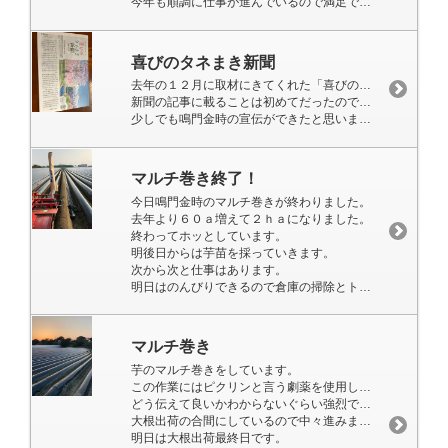
今年も順調に仕事が進んでいるので満足です。
喜びのタネまき新聞
去年の１２月に取材にきてくれた「喜びのタネまき新聞」の完成品が届きました。
新聞の記事に載ることは初めてだったのですごく嬉しいです！
少しでも鳴門金時の宣伝ができたと思います。
マルチ巻き終了！
今日鳴門金時のマルチ巻きが終わりました。
去年より６０ａ増えて２ｈａになりました。
終わってホッとしています。
明後日からは芋苗を採っていきます。
次から次と仕事はあります。
明日はのんびりできるので倉庫の掃除とトラクターを洗います。
マルチ巻き
芋のマルチ巻きをしています。
この作業にはピクリンと言う劇薬を使用します。
どう伝えて良いかわからないぐらい強烈です。
大根出荷の合間にしているので中々進みませんがボチボチしてます。
明日は大根出荷最終日です。