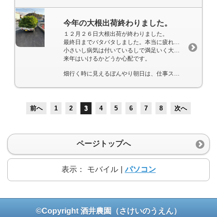
今年の大根出荷終わりました。
１２月２６日大根出荷が終わりました。
最終日までバタバタしました。本当に疲れました。
小さいし病気は付いているしで満足いく大根にはまだ出会っていません。
来年はいけるかどうか心配です。
畑行く時に見えるぼんやり朝日は、仕事スイッチを入れてくれます。
前へ
1
2
3
4
5
6
7
8
次へ
ページトップへ
表示：
モバイル
|
パソコン
©Copyright 酒井農園（さけいのうえん）