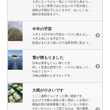
３月に入ってから一気にトウが立ち花がついてきました。
こうなると青果ではだせないので切大根として出荷しています。
値段は半額以下になりますが、おいしくないので仕方ありません。
最終出荷頑張るぞー。
今年の芋苗
２月１９日今年の芋苗をハウスに植えました。
４月上旬にとる予定です。
気温がまだまだ低いので温度管理に気をつけながら頑張ります。
雪が積もりました
日本が異常なぐらい寒いです。
珍しく里浦も積雪です。ハウスに積もってます。
やめてくれー！
大根は相変わらず小さいです。
大根が小さいです
ここ二週間ぐらいずっと寒い徳島です。
おかげで大根も成長が遅く満足いく出荷ができていません。
農協出荷の規格重量に達していない大根が大量にでます。
小さいからといって捨てるのは、僕の農業スタイルではありません。