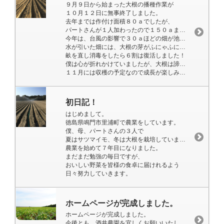
９月９日から始まった大根の播種作業が
１０月１２日に無事終了しました。
去年までは作付け面積８０ａでしたが、
パートさんが１人加わったので１５０ａまで増やすことができました。
今年は、台風の影響で３０ａほどの畑が池になりました、、、
水が引いた畑には、大根の芽がふにゃふにゃになって横たわっていましたが、
畝を直し消毒をしたら６割は復活しました！
僕は心が折れかけていましたが、大根は諦めていませんでした。
１１月には収穫の予定なので成長が楽しみです。
初日記！
はじめまして。
徳島県鳴門市里浦町で農業をしています。
僕、母、パートさんの３人で
夏はサツマイモ、冬は大根を栽培しています。
農業を始めて７年目になりました。
まだまだ勉強の毎日ですが、
おいしい野菜を皆様の食卓に届けれるよう
日々努力していきます。
ホームページが完成しました。
ホームページが完成しました。
今後とも、酒井農園を宜しくお願いいたします。