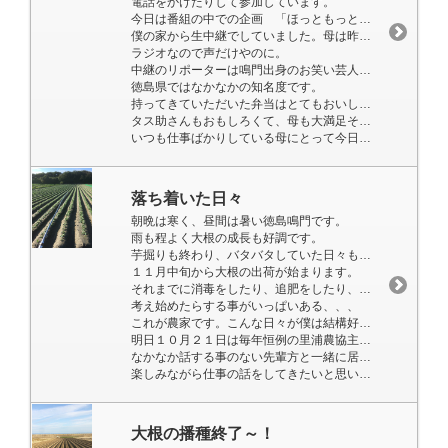
電話をかけたりして参加しています。
今日は番組の中での企画 「ほっともっとをＰＲしよう」の放送を
僕の家から生中継でしていました。母は昨日新しい服を買いに行ったみたいです。
ラジオなので声だけやのに。
中継のリポーターは鳴門出身のお笑い芸人 ずばり！タコ助さんでした。
徳島県ではなかなかの知名度です。
持ってきていただいた弁当はとてもおいしかったです！
タス助さんもおもしろくて、母も大満足そうでした。
いつも仕事ばかりしている母にとって今日の出来事は気晴らしになったと思います。
落ち着いた日々
朝晩は寒く、昼間は暑い徳島鳴門です。
雨も程よく大根の成長も好調です。
芋掘りも終わり、バタバタしていた日々も終わりました。
１１月中旬から大根の出荷が始まります。
それまでに消毒をしたり、追肥をしたり、草を抜いたり、、、
考え始めたらする事がいっぱいある、、、
これが農家です。こんな日々が僕は結構好きです！
明日１０月２１日は毎年恒例の里浦農協主催のゴルフコンペ！
なかなか話する事のない先輩方と一緒に居れるので
楽しみながら仕事の話をしてきたいと思います！！
大根の播種終了～！