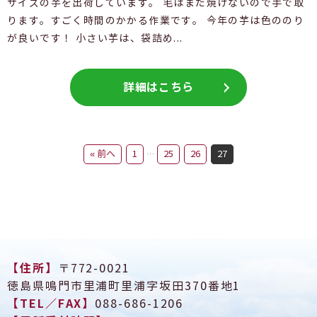
サイズの芋を出荷しています。 毛はまだ焼けないので手で取
ります。すごく時間のかかる作業です。 今年の芋は色ののり
が良いです！ 小さい芋は、袋詰め...
詳細はこちら
« 前へ
1
25
26
27
…
【住所】
〒772-0021
徳島県鳴門市里浦町里浦字坂田370番地1
【TEL／FAX】
088-686-1206