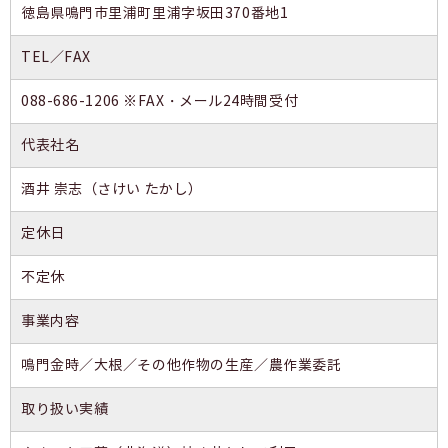
徳島県鳴門市里浦町里浦字坂田370番地1
TEL／FAX
088-686-1206 ※FAX・メール24時間受付
代表社名
酒井 崇志（さけい たかし）
定休日
不定休
事業内容
鳴門金時／大根／その他作物の生産／農作業委託
取り扱い実績