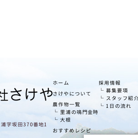
ホーム
採用情報
└
募集要項
さけやについて
└
スタッフ紹
農作物一覧
└
1日の流れ
└
里浦の鳴門金時
└
大根
里浦字坂田370番地1
おすすめレシピ