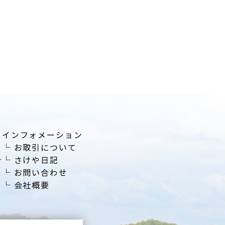
インフォメーション
└
お取引について
介
└
さけや日記
└
お問い合わせ
└
会社概要