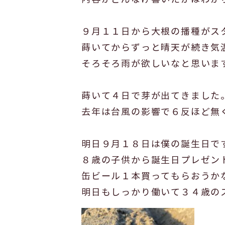
９月１１日から大根の播種がス
蒔いてからずっと晴天が続き気
そろそろ雨が欲しいなと思いま
蒔いて４日で芽が出てきました
去年は台風の影響で６反ほど無
明日９月１８日は僕の誕生日で
８歳の子供から誕生日プレゼン
缶ビール１本買ってもらおうか
明日もしっかり働いて３４歳の