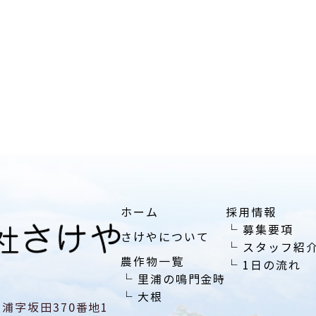
ホーム
採用情報
└
募集要項
さけやについて
└
スタッフ紹
農作物一覧
└
1日の流れ
└
里浦の鳴門金時
└
大根
里浦字坂田370番地1