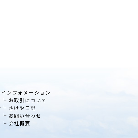
インフォメーション
└
お取引について
介
└
さけや日記
└
お問い合わせ
└
会社概要